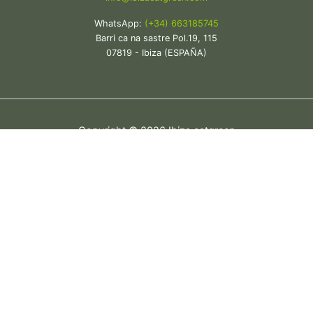
WhatsApp:
(+34) 663185745
Barri ca na sastre Pol.19, 115
07819 - Ibiza (ESPAÑA)
Copyright © 2026 Ibiza eatgreen
Cerrar
Privacy Overview
This website uses cookies to improve your experience while
you navigate through the website. Out of these, the cookies
that are categorized as necessary are stored on your