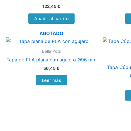
122,45
€
Añadir al carrito
AGOTADO
Bella Pots
Tapa de PLA plana con agujero Ø96 mm
Tapa Cúpul
56,45
€
Leer más