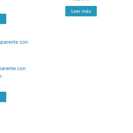
Leer más
o
parente con
m
o