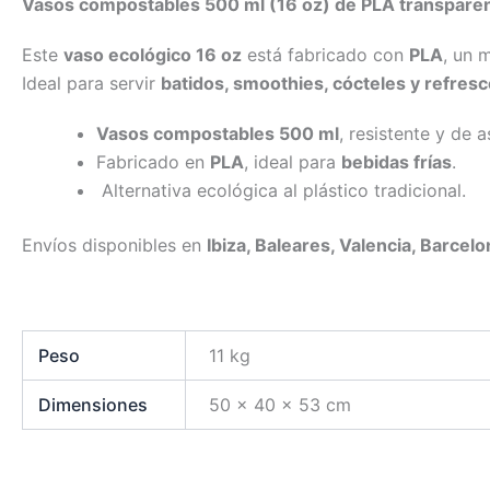
Vasos compostables 500 ml (16 oz) de PLA transparente,
Este
vaso ecológico 16 oz
está fabricado con
PLA
, un 
Ideal para servir
batidos, smoothies, cócteles y refres
Vasos compostables 500 ml
, resistente y de 
Fabricado en
PLA
, ideal para
bebidas frías
.
Alternativa ecológica al plástico tradicional.
Envíos disponibles en
Ibiza, Baleares, Valencia, Barcel
Peso
11 kg
Dimensiones
50 × 40 × 53 cm