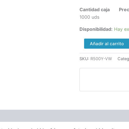
PLA
cantidad
Cantidad caja Preci
1000 uds 0,
Disponibilidad:
Hay ex
Añadir al carrito
SKU:
R500Y-VW
Categ