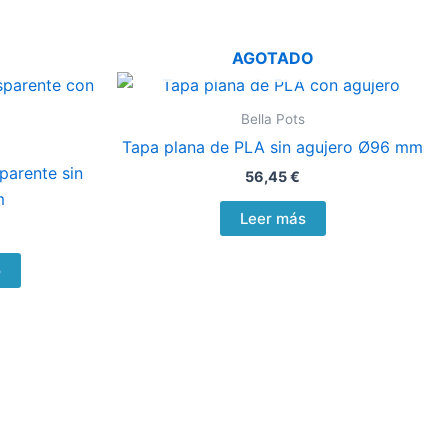
AGOTADO
Bella Pots
Tapa plana de PLA sin agujero Ø96 mm
parente sin
56,45
€
m
Leer más
o