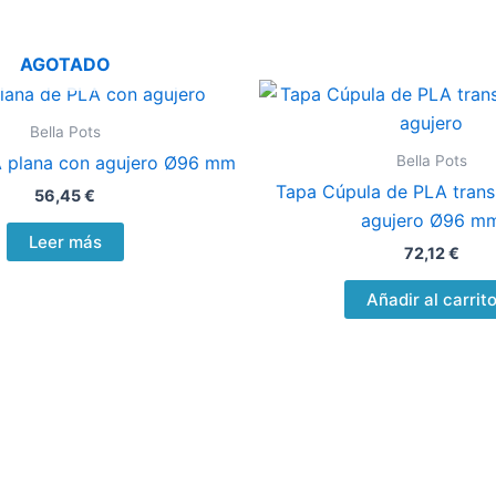
AGOTADO
Bella Pots
Bella Pots
 plana con agujero Ø96 mm
Tapa Cúpula de PLA trans
56,45
€
agujero Ø96 m
Leer más
72,12
€
Añadir al carrit