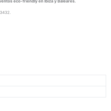
ventos eco-friendly en Ibiza y Baleares.
13432.