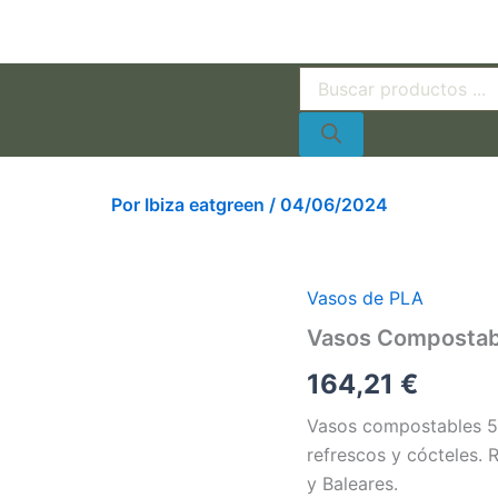
Búsqueda
de
productos
Por
Ibiza eatgreen
/
04/06/2024
Vasos de PLA
Vasos
Compostables
Vasos Compostabl
Transparente
de
164,21
€
500
ml
Vasos compostables 50
(16
refrescos y cócteles. 
oz)
–
y Baleares.