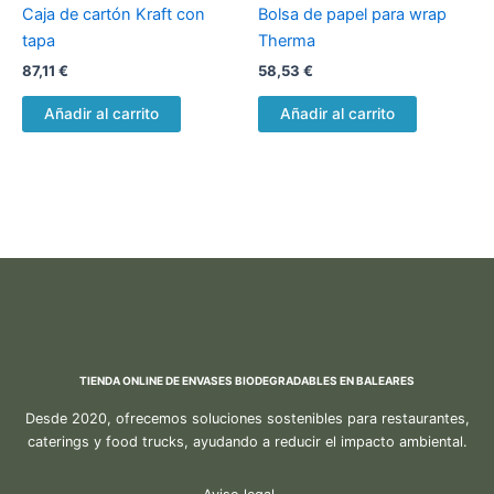
Caja de cartón Kraft con
Bolsa de papel para wrap
tapa
Therma
87,11
€
58,53
€
Añadir al carrito
Añadir al carrito
TIENDA ONLINE DE ENVASES BIODEGRADABLES EN BALEARES
Desde 2020, ofrecemos soluciones sostenibles para restaurantes,
caterings y food trucks, ayudando a reducir el impacto ambiental.