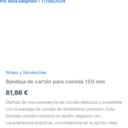
Por
Ibiza eatgreen
/
17/06/2024
Bandeja
de
cartón
para
comida
150
mm
cantidad
Wraps y Sándwiches
Bandeja de cartón para comida 150 mm
61,86
€
Disfruta de una experiencia de comida deliciosa y sostenible
con la bandeja de comida de rendimiento premium. Esta
bandeja versátil combina un diseño elegante con
características prácticas, convirtiéndola en la opción ideal