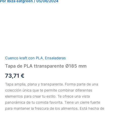
Por
Ibiza eatgreen
/
05/06/2024
Tapa
de
PLA
ttransparente
Ø185
mm
cantidad
Cuenco kraft con PLA
,
Ensaladeras
Tapa de PLA ttransparente Ø185 mm
73,71
€
Tapa amplia, plana y transparente. Forma parte de una
colección única que te permite combinar diferentes
elementos para crear tu estilo. Te ofrece una vista
panorámica de tu comida favorita. Tiene un cierre fuerte
para mantener la frescura de los alimentos. Está hecha de