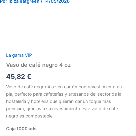
Por
Ibiza eatgreen
/
14/05/2026
Vaso
de
café
negro
4
La gama VIP
oz
cantidad
Vaso de café negro 4 oz
45,82
€
Vaso de café negro 4 oz en cartón con revestimiento en
pla, perfecto para cafeterías y artesanos del sector de la
hostelería y hotelería que quieran dar un toque mas
premium, gracias a su revestimiento este vaso de café
negro es compostable.
Caja 1000 uds