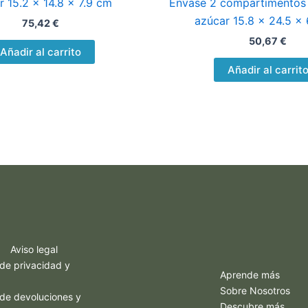
r 15.2 x 14.8 x 7.9 cm
Envase 2 compartimentos
azúcar 15.8 x 24.5 x
75,42
€
50,67
€
Añadir al carrito
Añadir al carrit
Aviso legal
 de privacidad y
Aprende más
Sobre Nosotros
a de devoluciones y
Descubre más