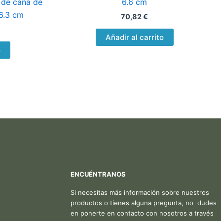
 de caña de
6.6 cm
 6.3 cm
70,82
€
Añadir al carrito
o
ENCUÉNTRANOS
Si necesitas más información sobre nuestros
productos o tienes alguna pregunta, no dudes
en ponerte en contacto con nosotros a través