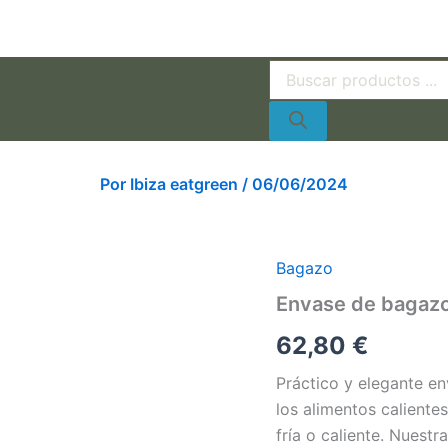
Búsqueda
de
productos
Por
Ibiza eatgreen
/
06/06/2024
Bagazo
Envase
de
Envase de bagazo
bagazo
cuadrado
62,80
€
21.5
x
Práctico y elegante e
19.5
los alimentos caliente
x
6.5
fría o caliente. Nuest