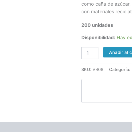
cm
como caña de azúcar,
cantidad
con materiales reciclab
200 unidades
Disponibilidad:
Hay ex
Añadir al c
SKU:
VB08
Categoría: