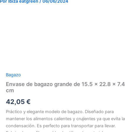
Por
Ibiza eatgreen
/
06/06/2024
Envase
de
bagazo
grande
de
15.5
x
22.8
x
Bagazo
7.4
cm
Envase de bagazo grande de 15.5 x 22.8 x 7.4
cantidad
cm
42,05
€
Práctico y elegante modelo de bagazo. Diseñado para
mantener los alimentos calientes y crujientes ya que evita la
condensación. Es perfecto para transportar para llevar.