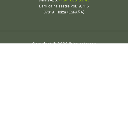
WhatsApp:
(+34) 663185745
Barri ca na sastre Pol.19, 115
07819 - Ibiza (ESPAÑA)
Copyright © 2026 Ibiza eatgreen
Cerrar
Privacy Overview
This website uses cookies to improve your experience while
you navigate through the website. Out of these, the cookies
that are categorized as necessary are stored on your
browser as they are essential for the working of basic
functionalities of the website. We also use third-party